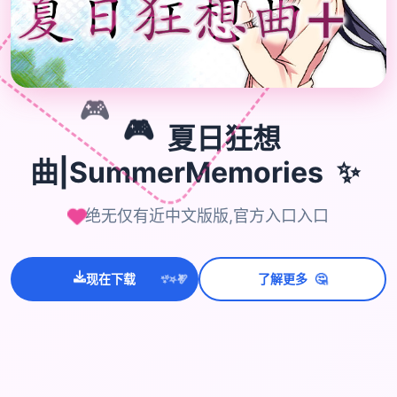
🎮
🎮
夏日狂想
✨
曲|SummerMemories
绝无仅有近中文版版,官方入口入口
💫
✨
⭐
🤔
现在下载
了解更多