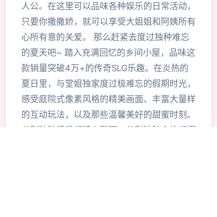
人公。在这里可以品味各种娱乐的日常活动，
只要你撒撒娇，就可以享受大姐姐和阿姨所有
心所有意的关爱。 那么赶紧去度过独种难忘
的夏天吧~ 踏入充满回忆的乡间小屋，品味这
款销量突破4万+的传奇SLG乐趣。在炎热的
夏日里，与堂姐独家度过极难忘的假期时光，
感受庭院式像素风格的精美画面、丰富大量样
的互动玩法，以及那些温馨美好的甜蜜时刻。
分别独种场景都精心雕琢，分别独种个体都栩
栩如生，带给你前所未有的沉浸式乐趣品味。