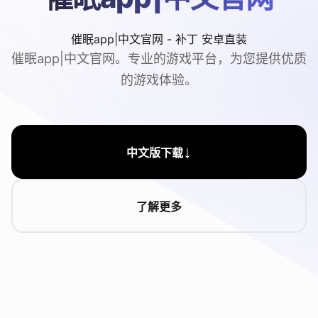
催眠app|中文官网 - 补丁 安卓直装
催眠app|中文官网。专业的游戏平台，为您提供优质
的游戏体验。
↓
中文版下载
了解更多