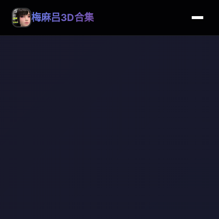
梅麻吕3D合集