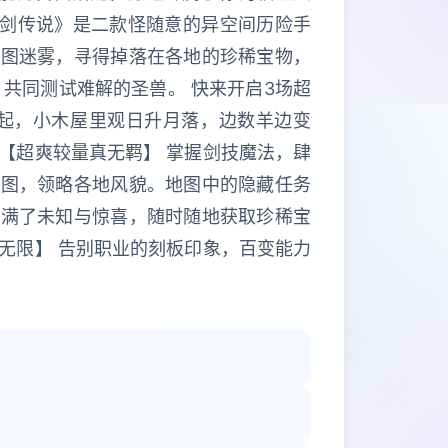
杖剑传说》是二款怪随意的异空间历险手
地图迷雾，寻得掉落在各地的珍稀宝物，
共同测试难解的圣兽。 快来开启3场超
云起，小木屋里观日升月落，边数羊边变
 【超爽较量真无羁】 掌握剑技魔法，肆
地图，领略各地风貌。地图中的隐藏任务
充满了未知与惊喜，随时随地获取珍稀宝
真无限】 告别职业的刻板印象，百变能力