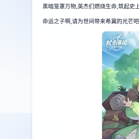
黑暗笼罩万物,英杰们燃烧生命,筑起史上
命运之子啊,请为世间带来希冀的光芒