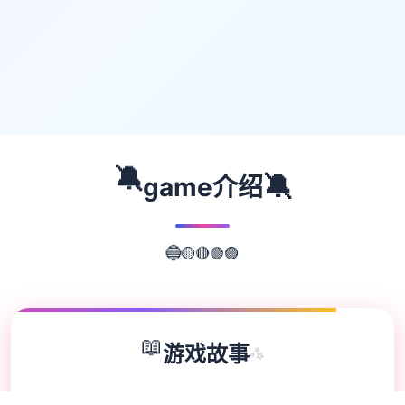
🔕
🔕
game介绍
🔴
🟡
🟢
🔵
🟣
📖
游戏故事
✨