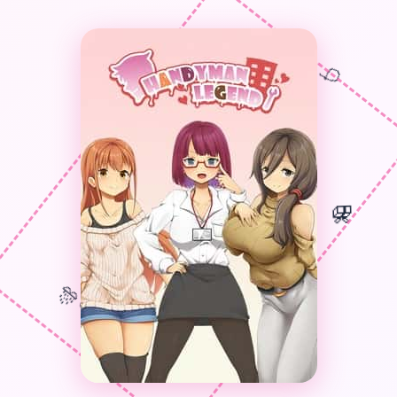
🎈
🎁
🎮
🎊