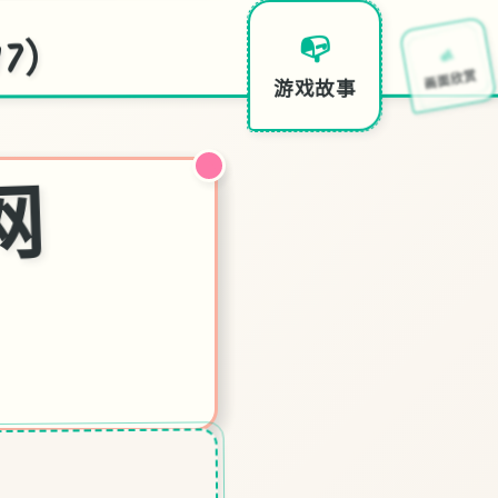
17）
🚮
📭
画面欣赏
游戏故事
7
号
特
工
官
网
7
）