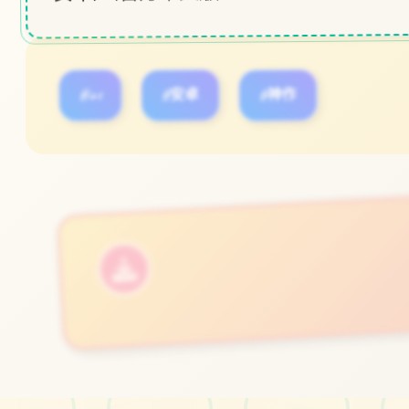
#ios
#安卓
#神作
立即体验
免费完整版游戏