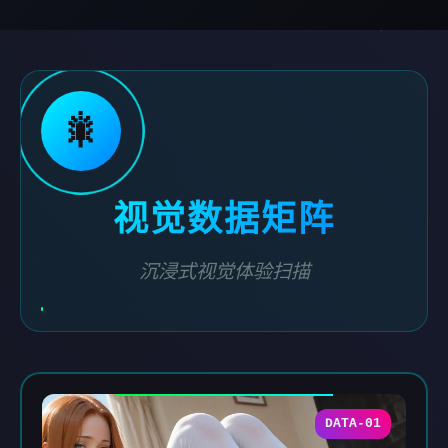
🎇
视觉数据矩阵
沉浸式视觉体验扫描
DATA-01