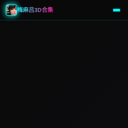
梅麻吕3D合集