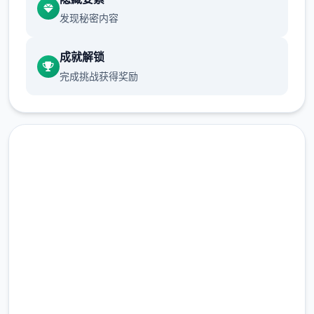
发现秘密内容
成就解锁
完成挑战获得奖励
自在放置玩法：核心为“睡觉变强”的放置养成
机制，让使用者可以自在成长。
自由探索与社交：软件采用竖屏2D探索模式，
包含隐藏工作、未知宝藏和丰富的范围地图。
无羁激战与能力搭配：采用解放双手的自走式
现在下载 仗剑传说|手游
激战，支持百变能力搭配和随心转职。
完整版游戏，免费体验
伙伴与幻兽：使用者可以邂逅各种伙伴，与幻
兽结伴同游，并肩困难隐秘的圣兽。
2.3M+
总下载量
软件背景：