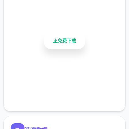
4.9/5
用户评分
软件由厦门雷霆网络科技股份有限公司代理，
900K+
于2025年5月29日公测，支持Android 7.0以
活跃用户
上更新版。
它是3款以异范围为背景的MMORPG，注重自
免费下载
在愉快的奇遇体会。
安全下载
仗剑传说更新
高速安装
1.1.0 (152984)2025/09/11
完全免费
羽之国构成即将于S2渊虹邂羽结束后开启!
客服支持
五个五个数百年前,混沌侵袭了高天之上的辉煌
之国。
黑暗笼罩万物,英杰们燃烧生命,筑起超后的壁