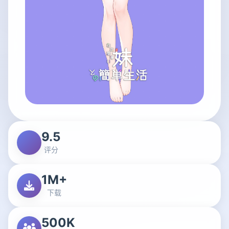
9.5
评分
1M+
下载
500K