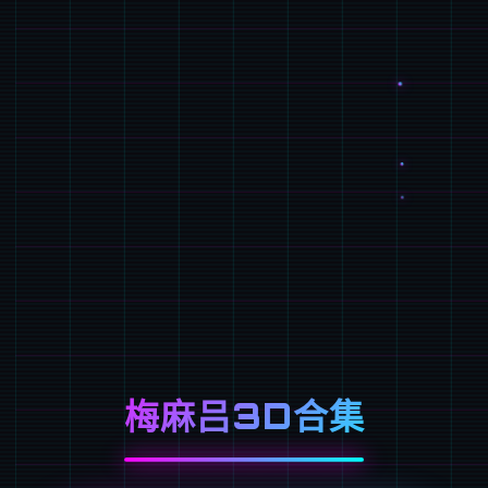
梅麻吕3D合集