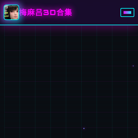
梅麻吕3D合集