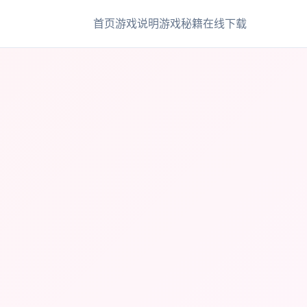
首页
游戏说明
游戏秘籍
在线下载