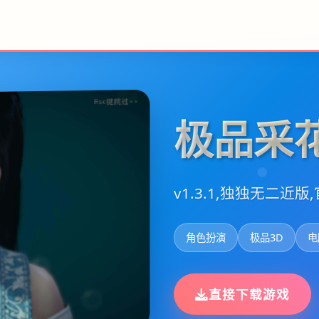
极品采
v1.3.1,独独无二近
角色扮演
极品3D
电
直接下载游戏