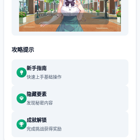
明明瞒着老爷交往，眼下还同居。
攻略提示
新手指南
快速上手基础操作
隐藏要素
发现秘密内容
想是这么想，但同居可以不用顾虑外人眼光亲
成就解锁
热，史上最终我没能抵挡诱惑。
完成挑战获得奖励