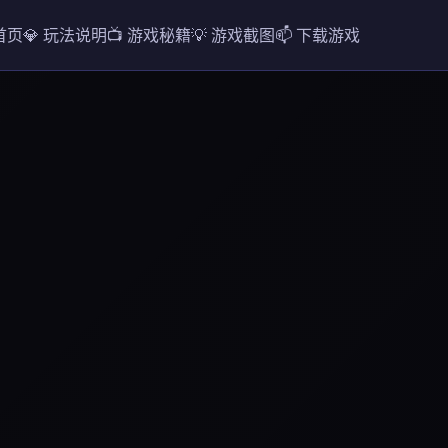
 首页
💎 玩法说明
📺 游戏秘籍
💡 游戏截图
📫 下载游戏