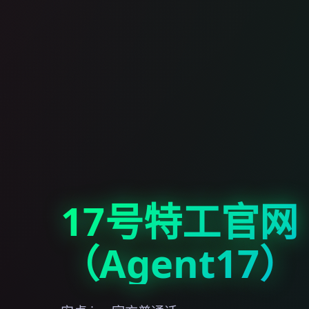
17号特工官网
（Agent17）