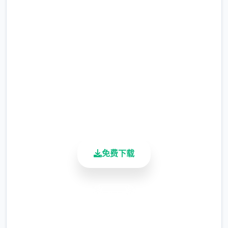
润色版下载 仗剑传说|手游
伙伴与幻兽：难题者可以邂逅各种伙伴，与幻
完整版游戏，免费体验
兽结伴同游，并肩难题奥秘的圣兽。
乐趣背景：
2.3M+
总下载量
乐趣由厦门雷霆网络科技股份有限公司代理，
4.9/5
于2025年5月29日公测，支持Android 7.0以
用户评分
900K+
上新版。
活跃用户
它是独家以异空间为背景的MMORPG，注重
休闲愉快的探险享受。
免费下载
安全下载
高速安装