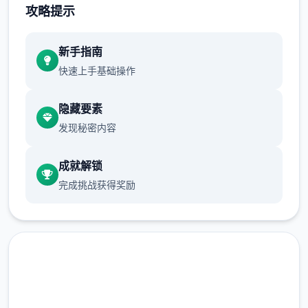
攻略提示
由探索地图，寻宝探险。
休闲放置玩法：核心为“睡觉变强”的放置养成
新手指南
机制，让难题者可以休闲成长。
快速上手基础操作
隐藏要素
发现秘密内容
成就解锁
完成挑战获得奖励
自由探索与社交：乐趣采用竖屏2D探索模式，
包含隐藏任务、未知宝藏和丰富的空间地图。
无羁搏斗与手段搭配：采用解放双手的自走式
搏斗，支持百变手段搭配和随心转职。