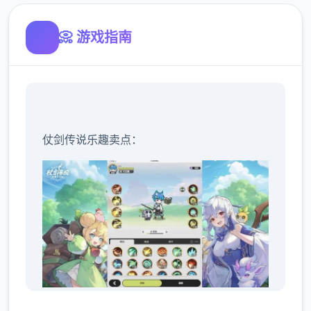
📀 游戏指南
仗剑传说乐趣卖点：
异空间轻探险：难题者穿越到坎斯汀空间，自