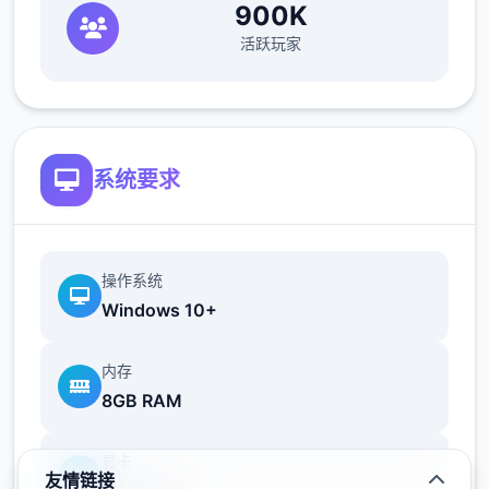
900K
二二数百年前,混沌侵袭了高天之上的辉煌之
活跃玩家
国。
黑暗笼罩万物,英杰们燃烧生命,筑起第二后的
壁垒..
系统要求
命运之子啊,请为世间带来希冀的光芒吧。
----------------------------------------------
----------
操作系统
Windows 10+
【羽之国新增元素】
1.开启羽之国国度地图
内存
8GB RAM
-新增5阶转职及其对应手段
显卡
友情链接