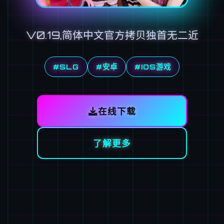
V0.19,简体中文官方拷贝独首无二近
#SLG
#安卓
#IOS游戏
在线下载
了解更多