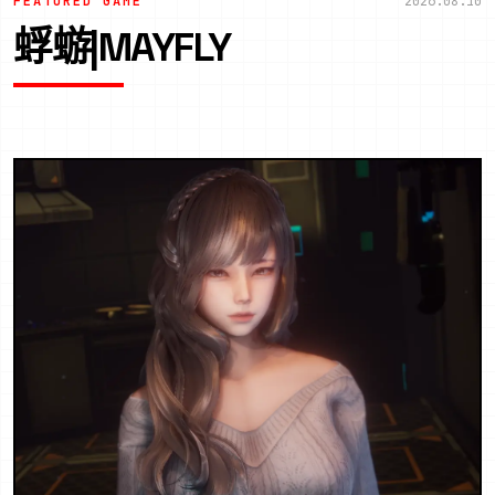
FEATURED GAME
2026.08.10
蜉蝣|MAYFLY