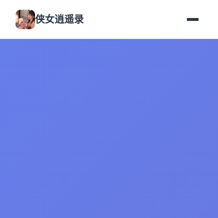
侠女逍遥录