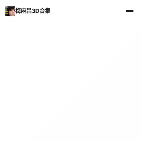
梅麻吕3D合集