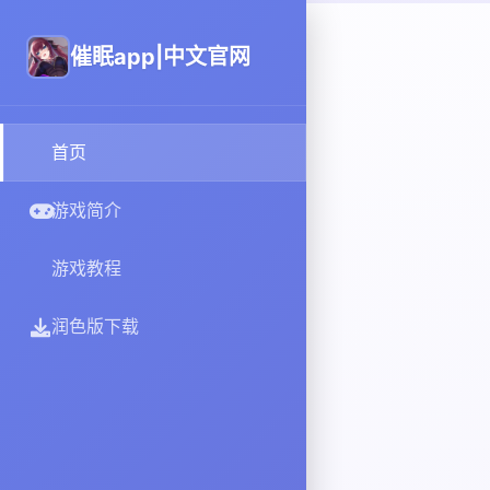
催眠app|中文官网
首页
游戏简介
游戏教程
润色版下载