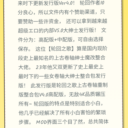
来时下更新发行版Ver4.0！ 轮回作者10
分良心，所以文件内有个赞助渠道，只
要赞助一些许资金， 还可以拿到越来越
超级エロ的内部V5.0大绅士发行版！ 文
件分为：高配版+中配版，可自由选择
保存。 这位【轮回之歌】算是国内现阶
段史上最知名的上古卷轴绅士魔改整合
大佬。 23年他又双更新了史上最史上
最时下的一些女卷轴大绅士整合包发行
版！ 此发行版是轮回之歌上古卷轴重制
版整合包V4.0高配版，无敌4K品质辗压
所有~ 轮回版的特点是特别适合小白，
他几乎已经解决了所有小白害怕的繁琐
步骤。 MOD界面三个目了然，总共简体