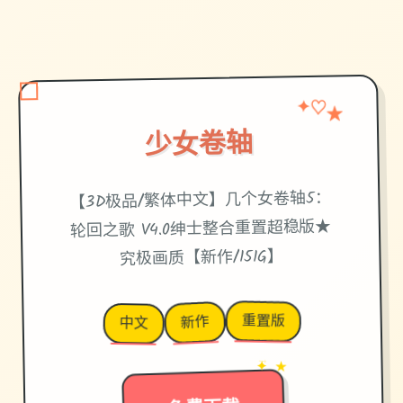
✦
★
♡
少女卷轴
【3D极品/繁体中文】几个女卷轴5：
轮回之歌 V4.0绅士整合重置超稳版★
究极画质【新作/151G】
重置版
新作
中文
✦ ★
→