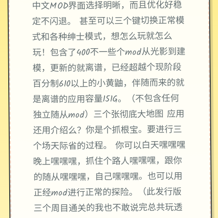
中文MOD界面选择明晰，而且优化好稳
定不闪退。 甚至可以三个键切换正常模
式和各种绅士模式，想怎么玩就怎么
玩！包含了400不一些个mod从光影到建
模，更新的就离谱，已经超越个现阶段
百分制610以上的小黄鼬，伴随而来的就
是离谱的应用容量151G。（不包含任何
独立随从mod）三个张彻底大地图 应用
还用介绍么？你是个抓根宝。要进行三
个场天际省的过程。 你可以白天嘿嘿嘿
晚上嘿嘿嘿，抓住个路人嘿嘿嘿，跟你
的随从嘿嘿嘿，自己嘿嘿嘿。也可以用
正经mod进行正常的探险。（此发行版
三个周目通关的我也不敢说完总共玩透