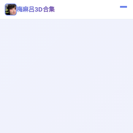
梅麻吕3D合集