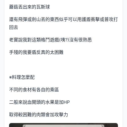
蘑菇丟出來的瓦斯球
還有飛彈或劍山丟的東西似乎可以用護盾衝擊或普攻打
回去
老實說我對這類格鬥遊戲(咦?)沒有很熟悉
手殘的我要盾反真的太困難
※料理怎麼配
不同的食材有各自的乘區
二般來說血開頭的水果是加HP
取得較困難的肉類會加攻擊力