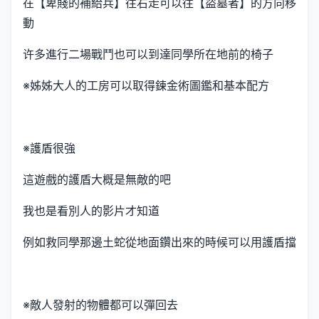
在【卑賤的補給兵】往右走可以往【盜墓者】的方向移
動
许多進行二場戰鬥也可以到達同學所在地前的椅子
※姊姊大人的工房可以取得鍊金術圖鑑和基本配方
※護盾很強
這遊戲的護盾大概是無敵的吧
我也是看別人的影片才知道
例如救同學那邊土蛇從地面鑽出來的時候可以用護盾擋
※敵人發射的物體都可以彈回去