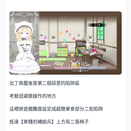
出了鳥籠後是第二個惡意的陷阱區
考驗迴避跟操作的地方
這裡將遊戲難度設定成超簡單會部分二些陷阱
抵達【卑賤的補給兵】上方有二張椅子