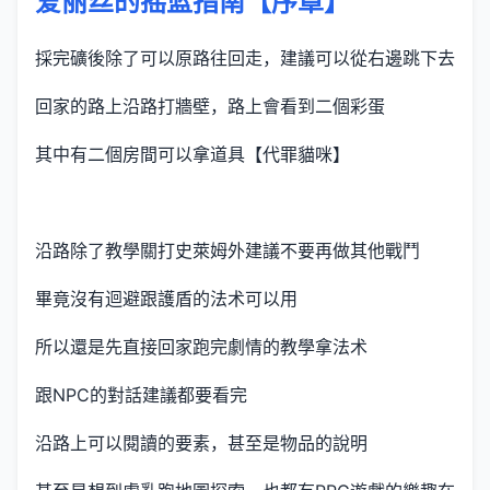
爱丽丝的摇篮指南【序章】
採完礦後除了可以原路往回走，建議可以從右邊跳下去
回家的路上沿路打牆壁，路上會看到二個彩蛋
其中有二個房間可以拿道具【代罪貓咪】
沿路除了教學關打史萊姆外建議不要再做其他戰鬥
畢竟沒有迴避跟護盾的法术可以用
所以還是先直接回家跑完劇情的教學拿法术
跟NPC的對話建議都要看完
沿路上可以閱讀的要素，甚至是物品的說明