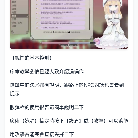
【戰鬥的基本控制】
序章教學劇情已經大致介紹過操作
選單中的法术都有說明，跟路上的NPC對話也會看到
提示
散彈槍的使用很普遍簡單說明二下
魔術【詠唱】搞定時按下【護盾】或【攻擊】可以蓄能
用攻擊蓄能完會直接先揮二下