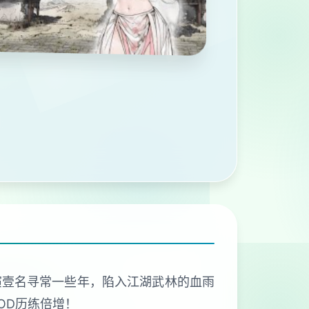
演壹名寻常一些年，陷入江湖武林的血雨
OD历练倍增！