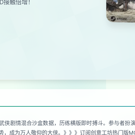
D接触倍增！
统武侠剧情混合沙盒数据，历练横版即时搏斗。参与者扮
势，成为万人敬仰的大侠。》》》订阅创意工坊热门版M