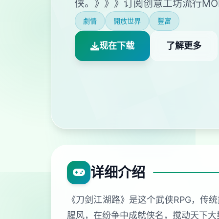
侠。》》》订阅创意工坊流行MO
劇情
開放世界
豐富
现在下载
了解更多
详细介绍
《刀剑江湖路》是这个武侠RPG，传
腥风，在纷争中成就侠名，搅动天下大