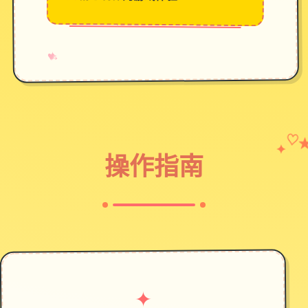
→
✧
♥
✦
♡
操作指南
✦