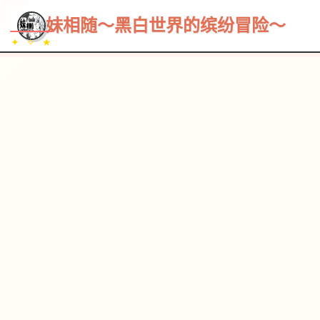
~~~
★
♡
✦
✧
♥
~
→
↗
妹相随～黑白世界的缤纷冒险～
✦ ✧ ★