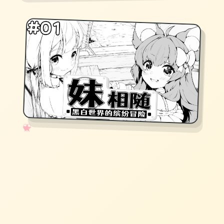
✧
♡
★
♥