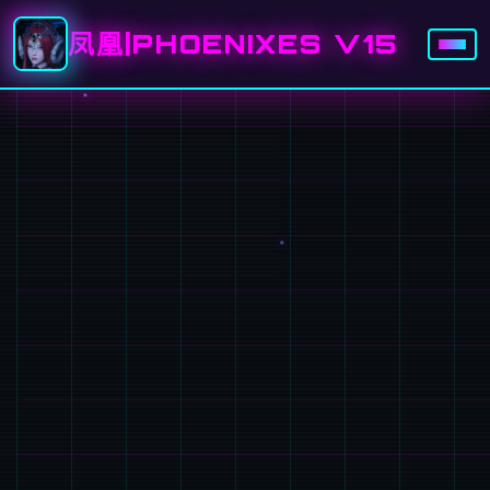
凤凰|PHOENIXES V15