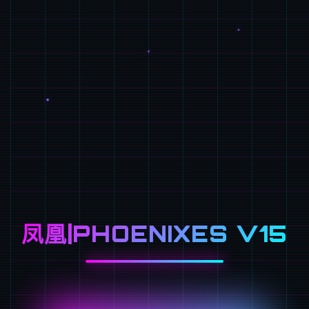
凤凰|PHOENIXES V15